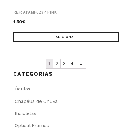
REF: APAMF023P PINK
1.50
€
ADICIONAR
1
2
3
4
→
CATEGORIAS
Óculos
Chapéus de Chuva
Bicicletas
Optical Frames