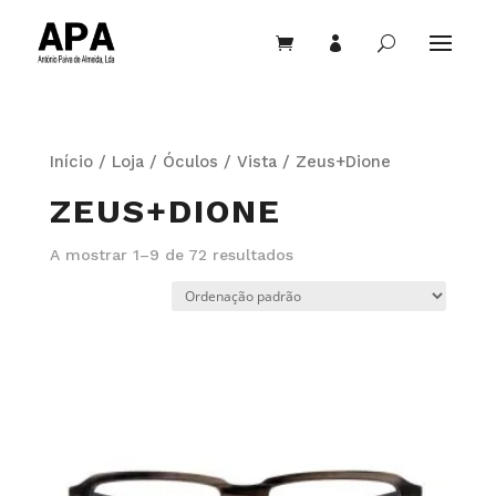


U
Início
/
Loja
/
Óculos
/
Vista
/ Zeus+Dione
ZEUS+DIONE
A mostrar 1–9 de 72 resultados